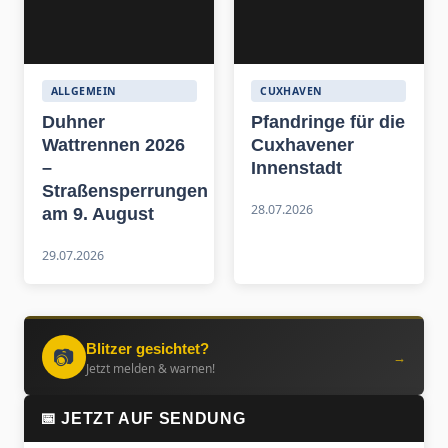
ALLGEMEIN
CUXHAVEN
Duhner
Pfandringe für die
Wattrennen 2026
Cuxhavener
–
Innenstadt
Straßensperrungen
28.07.2026
am 9. August
29.07.2026
Blitzer gesichtet?
📷
→
Jetzt melden & warnen!
📅 JETZT AUF SENDUNG