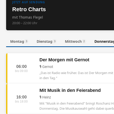
JETZT AUF SENDUNG
Retro Charts
mit Thomas Flegel
20:00 – 22:00 Uhr
Montag
Dienstag
Mittwoch
Donnersta
3
3
2
Der Morgen mit Gernot
06:00
🎙️ Gernot
bis 09:00
„Das ist Radio wie früher. Das ist Der Morgen m
in den Tag.“
Mit Musik in den Feierabend
16:00
🎙️ Heinz
bis 18:00
Mit "Musik in den Feierabend" bringt Roschanz 
Donnerstag. Die Musikauswahl geht dabei querb