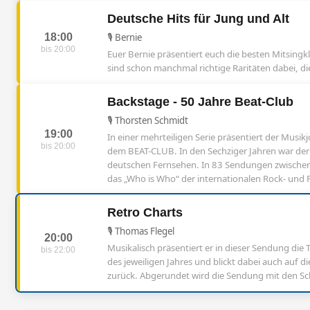
Deutsche Hits für Jung und Alt
18:00
🎙️ Bernie
bis 20:00
Euer Bernie präsentiert euch die besten Mitsingkl
sind schon manchmal richtige Raritäten dabei, die
Backstage - 50 Jahre Beat-Club
🎙️ Thorsten Schmidt
19:00
In einer mehrteiligen Serie präsentiert der Musi
bis 20:00
dem BEAT-CLUB. In den Sechziger Jahren war der
deutschen Fernsehen. In 83 Sendungen zwischen
das „Who is Who“ der internationalen Rock- un
Retro Charts
🎙️ Thomas Flegel
20:00
Musikalisch präsentiert er in dieser Sendung die
bis 22:00
des jeweiligen Jahres und blickt dabei auch auf 
zurück. Abgerundet wird die Sendung mit den Schl